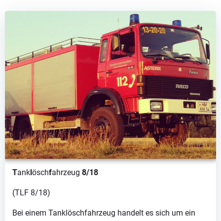
T
ank
l
ösch
f
ahrzeug
8/18
(TLF 8/18)
Bei einem Tanklöschfahrzeug handelt es sich um ein