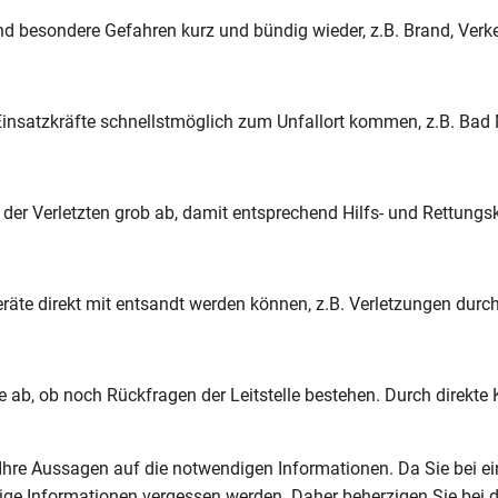
nd besondere Gefahren kurz und bündig wieder, z.B. Brand, Verk
e Einsatzkräfte schnellstmöglich zum Unfallort kommen, z.B. Bad 
der Verletzten grob ab, damit entsprechend Hilfs- und Rettungskr
lgeräte direkt mit entsandt werden können, z.B. Verletzungen du
ie ab, ob noch Rückfragen der Leitstelle bestehen. Durch direkt
Ihre Aussagen auf die notwendigen Informationen. Da Sie bei ei
htige Informationen vergessen werden. Daher beherzigen Sie bei 